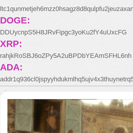
ltc1qunmetjeh6mzz0hsagz8d8qulpfu2jeuzaxa
DOGE:
DDUycnpS5H8JRvFipgc3yoKu2fY4uUxcFG
XRP:
rahjkRoSBJ6oZPy5A2uBPDbYEAmSFHL6nh
ADA:
addr1q936cl0jspyyhdukmlhq5ujv4x3thuynetr