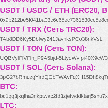
USDT / USDC / ETH (ERC20, B
0x9b212be5f041ba03c6c65ec7361530cc5e8c
USDT / TRX (Сеть TRC20):
TAb8DD6Ky5Dbfwy241JavhksPCo38nkVsL
USDT / TON (Сеть TON):
UQBVyfFlVFln_P9A5bjd-5LtydWvfpi40X9cW3
USDT / SOL (Сеть Solana):
3pG27bRmuzgYirdQGbTWAvFqXH15Dh8kqT
BTC:
bc1qq3jxqlha3nkptwac2fd3zjetwddktarj5snu7x
LTC: