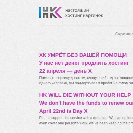
Скринш
ХК УМРЁТ БЕЗ ВАШЕЙ ПОМОЩИ
У нас нет денег продлить хостинг
22 апреля — день X
Помогите сервису донатом, следующий год размещения
одного человека, мы поддерживаем проект на голом энт
HK WILL DIE WITHOUT YOUR HELP
We don't have the funds to renew ou
April 22nd is Day X
Please support the service with a donation. We can no longe
even cover one person's work; we’ve been keeping the proj