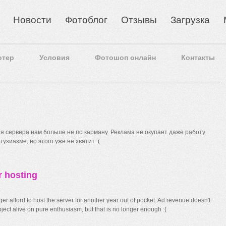
Новости
Фотоблог
Отзывы
Загрузка
отер
Условия
Фотошоп онлайн
Контакты
 сервера нам больше не по карману. Реклама не окупает даже работу
узиазме, но этого уже не хватит :(
r hosting
r afford to host the server for another year out of pocket. Ad revenue doesn't
ect alive on pure enthusiasm, but that is no longer enough :(