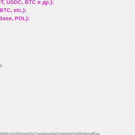
, USDC, BTC и др.):
TC, etc.):
Base, POL):
9
xfx98cyzhd85hwz82d7veqa6xa3lah2vkwhreh3x96rfgksqff5sp