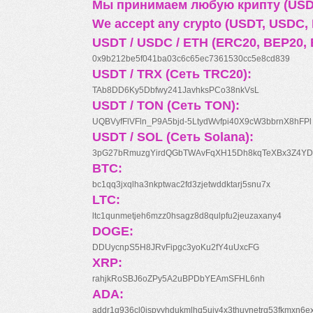
Мы принимаем любую крипту (USDT
We accept any crypto (USDT, USDC, B
USDT / USDC / ETH (ERC20, BEP20, 
0x9b212be5f041ba03c6c65ec7361530cc5e8cd839
USDT / TRX (Сеть TRC20):
TAb8DD6Ky5Dbfwy241JavhksPCo38nkVsL
USDT / TON (Сеть TON):
UQBVyfFlVFln_P9A5bjd-5LtydWvfpi40X9cW3bbrnX8hFPl
USDT / SOL (Сеть Solana):
3pG27bRmuzgYirdQGbTWAvFqXH15Dh8kqTeXBx3Z4YD
BTC:
bc1qq3jxqlha3nkptwac2fd3zjetwddktarj5snu7x
LTC:
ltc1qunmetjeh6mzz0hsagz8d8qulpfu2jeuzaxany4
DOGE:
DDUycnpS5H8JRvFipgc3yoKu2fY4uUxcFG
XRP:
rahjkRoSBJ6oZPy5A2uBPDbYEAmSFHL6nh
ADA:
addr1q936cl0jspyyhdukmlhq5ujv4x3thuynetrq53fkmxn6e