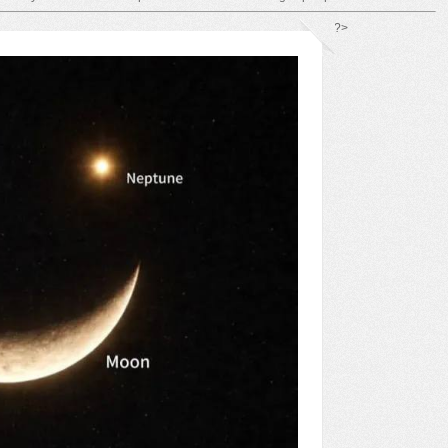
*/ ?>