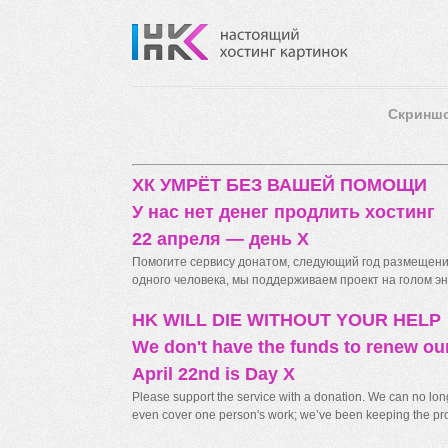
Скринш
ХК УМРЁТ БЕЗ ВАШЕЙ ПОМОЩИ
У нас нет денег продлить хостинг
22 апреля — день X
Помогите сервису донатом, следующий год размещения
одного человека, мы поддерживаем проект на голом энт
HK WILL DIE WITHOUT YOUR HELP
We don't have the funds to renew ou
April 22nd is Day X
Please support the service with a donation. We can no longe
even cover one person's work; we’ve been keeping the proj