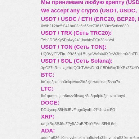
Мы принимаем любую крипту (USDT
We accept any crypto (USDT, USDC, B
USDT / USDC / ETH (ERC20, BEP20, 
0x9b212be5f041ba03c6c65ec7361530cc5e8cd839
USDT / TRX (Сеть TRC20):
TAb8DD6Ky5Dbfwy241JavhksPCo38nkVsL
USDT / TON (Сеть TON):
UQBVyfFlVFln_P9A5bjd-5LtydWvfpi40X9cW3bbrnX8hFPl
USDT / SOL (Сеть Solana):
3pG27bRmuzgYirdQGbTWAvFqXH15Dh8kqTeXBx3Z4YD
BTC:
bc1qq3jxqlha3nkptwac2fd3zjetwddktarj5snu7x
LTC:
ltc1qunmetjeh6mzz0hsagz8d8qulpfu2jeuzaxany4
DOGE:
DDUycnpS5H8JRvFipgc3yoKu2fY4uUxcFG
XRP:
rahjkRoSBJ6oZPy5A2uBPDbYEAmSFHL6nh
ADA:
addr1q936cl0jspyyhdukmlhq5ujv4x3thuynetrq53fkmxn6e