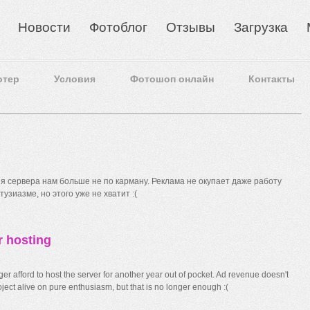
Новости
Фотоблог
Отзывы
Загрузка
отер
Условия
Фотошоп онлайн
Контакты
 сервера нам больше не по карману. Реклама не окупает даже работу
узиазме, но этого уже не хватит :(
r hosting
r afford to host the server for another year out of pocket. Ad revenue doesn't
ect alive on pure enthusiasm, but that is no longer enough :(