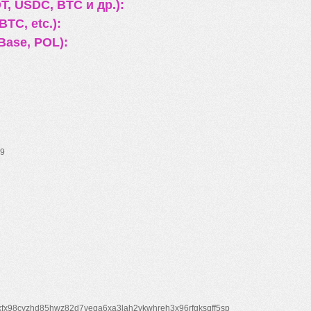
, USDC, BTC и др.):
TC, etc.):
Base, POL):
9
xfx98cyzhd85hwz82d7veqa6xa3lah2vkwhreh3x96rfgksqff5sp