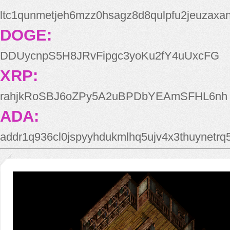
ltc1qunmetjeh6mzz0hsagz8d8qulpfu2jeuzaxa
DOGE:
DDUycnpS5H8JRvFipgc3yoKu2fY4uUxcFG
XRP:
rahjkRoSBJ6oZPy5A2uBPDbYEAmSFHL6nh
ADA:
addr1q936cl0jspyyhdukmlhq5ujv4x3thuynetr