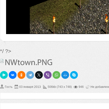
*/ ?>
Гость
03 января 2013
506kb (743 x 748)
946
Не добавле