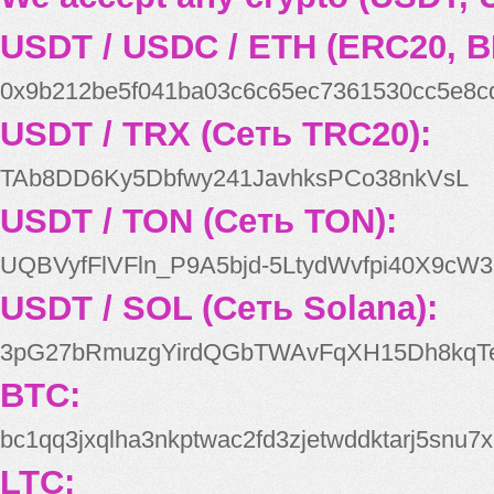
USDT / USDC / ETH (ERC20, B
0x9b212be5f041ba03c6c65ec7361530cc5e8c
USDT / TRX (Сеть TRC20):
TAb8DD6Ky5Dbfwy241JavhksPCo38nkVsL
USDT / TON (Сеть TON):
UQBVyfFlVFln_P9A5bjd-5LtydWvfpi40X9cW3
USDT / SOL (Сеть Solana):
3pG27bRmuzgYirdQGbTWAvFqXH15Dh8kqT
BTC:
bc1qq3jxqlha3nkptwac2fd3zjetwddktarj5snu7x
LTC: