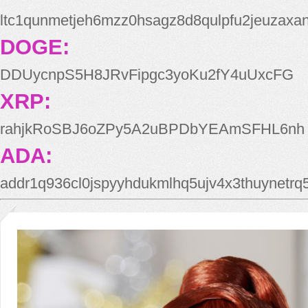
ltc1qunmetjeh6mzz0hsagz8d8qulpfu2jeuzaxa
DOGE:
DDUycnpS5H8JRvFipgc3yoKu2fY4uUxcFG
XRP:
rahjkRoSBJ6oZPy5A2uBPDbYEAmSFHL6nh
ADA:
addr1q936cl0jspyyhdukmlhq5ujv4x3thuynetr