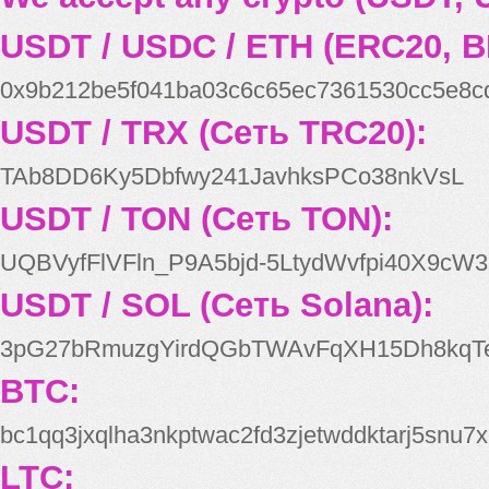
USDT / USDC / ETH (ERC20, B
0x9b212be5f041ba03c6c65ec7361530cc5e8c
USDT / TRX (Сеть TRC20):
TAb8DD6Ky5Dbfwy241JavhksPCo38nkVsL
USDT / TON (Сеть TON):
UQBVyfFlVFln_P9A5bjd-5LtydWvfpi40X9cW3
USDT / SOL (Сеть Solana):
3pG27bRmuzgYirdQGbTWAvFqXH15Dh8kqT
BTC:
bc1qq3jxqlha3nkptwac2fd3zjetwddktarj5snu7x
LTC: