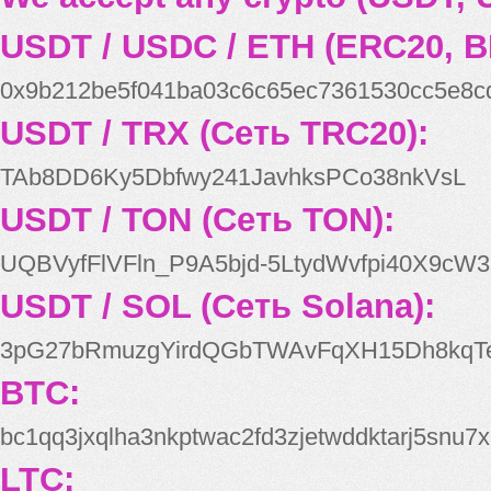
USDT / USDC / ETH (ERC20, B
0x9b212be5f041ba03c6c65ec7361530cc5e8c
USDT / TRX (Сеть TRC20):
TAb8DD6Ky5Dbfwy241JavhksPCo38nkVsL
USDT / TON (Сеть TON):
UQBVyfFlVFln_P9A5bjd-5LtydWvfpi40X9cW3
USDT / SOL (Сеть Solana):
3pG27bRmuzgYirdQGbTWAvFqXH15Dh8kqT
BTC:
bc1qq3jxqlha3nkptwac2fd3zjetwddktarj5snu7x
LTC: