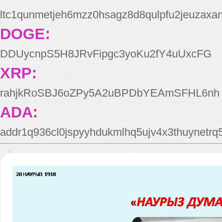
ltc1qunmetjeh6mzz0hsagz8d8qulpfu2jeuzaxa
DOGE:
DDUycnpS5H8JRvFipgc3yoKu2fY4uUxcFG
XRP:
rahjkRoSBJ6oZPy5A2uBPDbYEAmSFHL6nh
ADA:
addr1q936cl0jspyyhdukmlhq5ujv4x3thuynetr