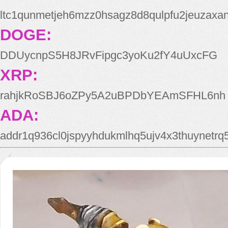
ltc1qunmetjeh6mzz0hsagz8d8qulpfu2jeuzaxa
DOGE:
DDUycnpS5H8JRvFipgc3yoKu2fY4uUxcFG
XRP:
rahjkRoSBJ6oZPy5A2uBPDbYEAmSFHL6nh
ADA:
addr1q936cl0jspyyhdukmlhq5ujv4x3thuynetr