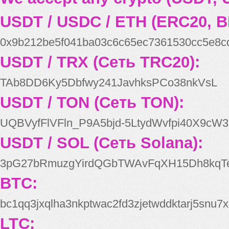
USDT / USDC / ETH (ERC20, B
0x9b212be5f041ba03c6c65ec7361530cc5e8c
USDT / TRX (Сеть TRC20):
TAb8DD6Ky5Dbfwy241JavhksPCo38nkVsL
USDT / TON (Сеть TON):
UQBVyfFlVFln_P9A5bjd-5LtydWvfpi40X9cW3
USDT / SOL (Сеть Solana):
3pG27bRmuzgYirdQGbTWAvFqXH15Dh8kqT
BTC:
bc1qq3jxqlha3nkptwac2fd3zjetwddktarj5snu7x
LTC: