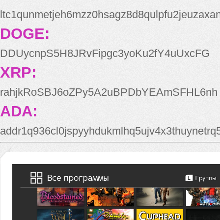
ltc1qunmetjeh6mzz0hsagz8d8qulpfu2jeuzaxa
DOGE:
DDUycnpS5H8JRvFipgc3yoKu2fY4uUxcFG
XRP:
rahjkRoSBJ6oZPy5A2uBPDbYEAmSFHL6nh
ADA:
addr1q936cl0jspyyhdukmlhq5ujv4x3thuynetr