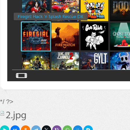
*/ ?>