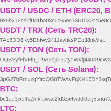
USDT / USDC / ETH (ERC20, B
0x9b212be5f041ba03c6c65ec7361530cc5e8c
USDT / TRX (Сеть TRC20):
TAb8DD6Ky5Dbfwy241JavhksPCo38nkVsL
USDT / TON (Сеть TON):
UQBVyfFlVFln_P9A5bjd-5LtydWvfpi40X9cW3
USDT / SOL (Сеть Solana):
3pG27bRmuzgYirdQGbTWAvFqXH15Dh8kqT
BTC:
bc1qq3jxqlha3nkptwac2fd3zjetwddktarj5snu7x
LTC: