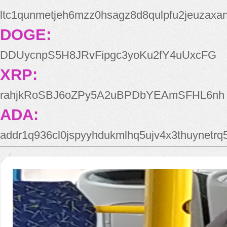
ltc1qunmetjeh6mzz0hsagz8d8qulpfu2jeuzaxa
DOGE:
DDUycnpS5H8JRvFipgc3yoKu2fY4uUxcFG
XRP:
rahjkRoSBJ6oZPy5A2uBPDbYEAmSFHL6nh
ADA:
addr1q936cl0jspyyhdukmlhq5ujv4x3thuynetr