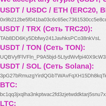
USDT / USDC / ETH (ERC20, B
0x9b212be5f041ba03c6c65ec7361530cc5e8c
USDT / TRX (Сеть TRC20):
TAb8DD6Ky5Dbfwy241JavhksPCo38nkVsL
USDT / TON (Сеть TON):
UQBVyfFlVFln_P9A5bjd-5LtydWvfpi40X9cW3
USDT / SOL (Сеть Solana):
3pG27bRmuzgYirdQGbTWAvFqXH15Dh8kqT
BTC:
bc1qq3jxqlha3nkptwac2fd3zjetwddktarj5snu7x
LTC: