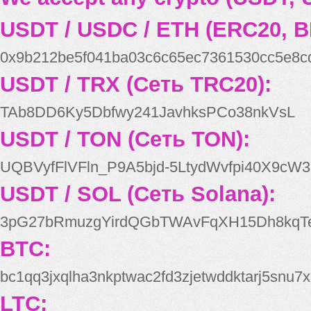
USDT / USDC / ETH (ERC20, B
0x9b212be5f041ba03c6c65ec7361530cc5e8c
USDT / TRX (Сеть TRC20):
TAb8DD6Ky5Dbfwy241JavhksPCo38nkVsL
USDT / TON (Сеть TON):
UQBVyfFlVFln_P9A5bjd-5LtydWvfpi40X9cW3
USDT / SOL (Сеть Solana):
3pG27bRmuzgYirdQGbTWAvFqXH15Dh8kqT
BTC:
bc1qq3jxqlha3nkptwac2fd3zjetwddktarj5snu7x
LTC: