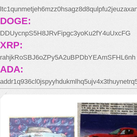
ltc1qunmetjeh6mzz0hsagz8d8qulpfu2jeuzaxa
DOGE:
DDUycnpS5H8JRvFipgc3yoKu2fY4uUxcFG
XRP:
rahjkRoSBJ6oZPy5A2uBPDbYEAmSFHL6nh
ADA:
addr1q936cl0jspyyhdukmlhq5ujv4x3thuynetr