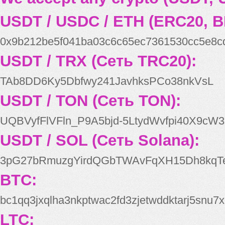
USDT / USDC / ETH (ERC20, B
0x9b212be5f041ba03c6c65ec7361530cc5e8c
USDT / TRX (Сеть TRC20):
TAb8DD6Ky5Dbfwy241JavhksPCo38nkVsL
USDT / TON (Сеть TON):
UQBVyfFlVFln_P9A5bjd-5LtydWvfpi40X9cW3
USDT / SOL (Сеть Solana):
3pG27bRmuzgYirdQGbTWAvFqXH15Dh8kqT
BTC:
bc1qq3jxqlha3nkptwac2fd3zjetwddktarj5snu7x
LTC: