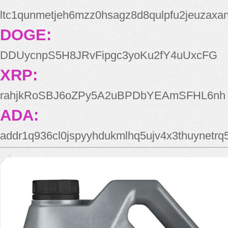
ltc1qunmetjeh6mzz0hsagz8d8qulpfu2jeuzaxa
DOGE:
DDUycnpS5H8JRvFipgc3yoKu2fY4uUxcFG
XRP:
rahjkRoSBJ6oZPy5A2uBPDbYEAmSFHL6nh
ADA:
addr1q936cl0jspyyhdukmlhq5ujv4x3thuynetr