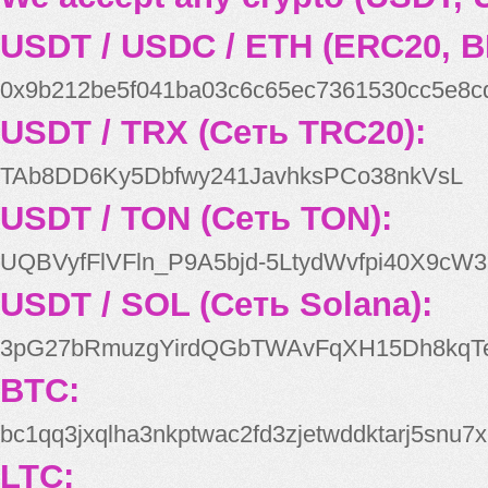
USDT / USDC / ETH (ERC20, B
0x9b212be5f041ba03c6c65ec7361530cc5e8c
USDT / TRX (Сеть TRC20):
TAb8DD6Ky5Dbfwy241JavhksPCo38nkVsL
USDT / TON (Сеть TON):
UQBVyfFlVFln_P9A5bjd-5LtydWvfpi40X9cW3
USDT / SOL (Сеть Solana):
3pG27bRmuzgYirdQGbTWAvFqXH15Dh8kqT
BTC:
bc1qq3jxqlha3nkptwac2fd3zjetwddktarj5snu7x
LTC: