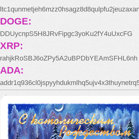
ltc1qunmetjeh6mzz0hsagz8d8qulpfu2jeuzaxa
DOGE:
DDUycnpS5H8JRvFipgc3yoKu2fY4uUxcFG
XRP:
rahjkRoSBJ6oZPy5A2uBPDbYEAmSFHL6nh
ADA:
addr1q936cl0jspyyhdukmlhq5ujv4x3thuynetr