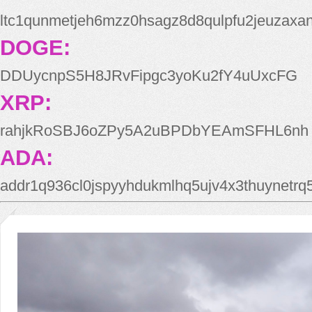
ltc1qunmetjeh6mzz0hsagz8d8qulpfu2jeuzaxa
DOGE:
DDUycnpS5H8JRvFipgc3yoKu2fY4uUxcFG
XRP:
rahjkRoSBJ6oZPy5A2uBPDbYEAmSFHL6nh
ADA:
addr1q936cl0jspyyhdukmlhq5ujv4x3thuynetr