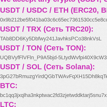
USDT / USDC / ETH (ERC20, B
0x9b212be5f041ba03c6c65ec7361530cc5e8c
USDT / TRX (Сеть TRC20):
TAb8DD6Ky5Dbfwy241JavhksPCo38nkVsL
USDT / TON (Сеть TON):
UQBVyfFlVFln_P9A5bjd-5LtydWvfpi40X9cW3
USDT / SOL (Сеть Solana):
3pG27bRmuzgYirdQGbTWAvFqXH15Dh8kqT
BTC:
bc1qq3jxqlha3nkptwac2fd3zjetwddktarj5snu7x
LTC: