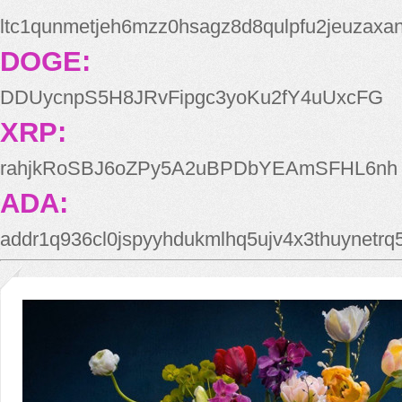
ltc1qunmetjeh6mzz0hsagz8d8qulpfu2jeuzaxa
DOGE:
DDUycnpS5H8JRvFipgc3yoKu2fY4uUxcFG
XRP:
rahjkRoSBJ6oZPy5A2uBPDbYEAmSFHL6nh
ADA:
addr1q936cl0jspyyhdukmlhq5ujv4x3thuynetr