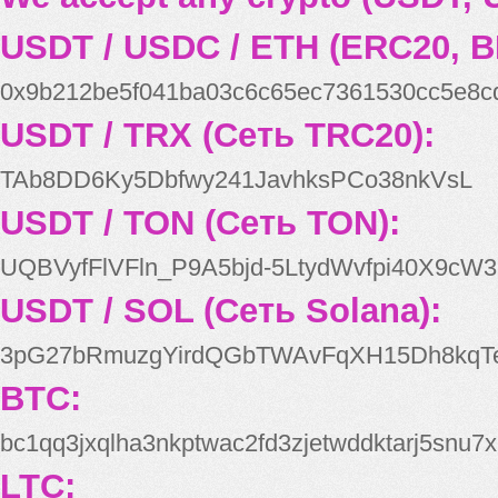
USDT / USDC / ETH (ERC20, B
0x9b212be5f041ba03c6c65ec7361530cc5e8c
USDT / TRX (Сеть TRC20):
TAb8DD6Ky5Dbfwy241JavhksPCo38nkVsL
USDT / TON (Сеть TON):
UQBVyfFlVFln_P9A5bjd-5LtydWvfpi40X9cW3
USDT / SOL (Сеть Solana):
3pG27bRmuzgYirdQGbTWAvFqXH15Dh8kqT
BTC:
bc1qq3jxqlha3nkptwac2fd3zjetwddktarj5snu7x
LTC: