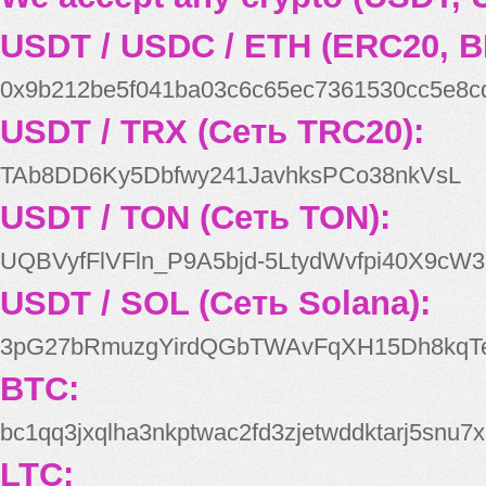
USDT / USDC / ETH (ERC20, B
0x9b212be5f041ba03c6c65ec7361530cc5e8c
USDT / TRX (Сеть TRC20):
TAb8DD6Ky5Dbfwy241JavhksPCo38nkVsL
USDT / TON (Сеть TON):
UQBVyfFlVFln_P9A5bjd-5LtydWvfpi40X9cW3
USDT / SOL (Сеть Solana):
3pG27bRmuzgYirdQGbTWAvFqXH15Dh8kqT
BTC:
bc1qq3jxqlha3nkptwac2fd3zjetwddktarj5snu7x
LTC: