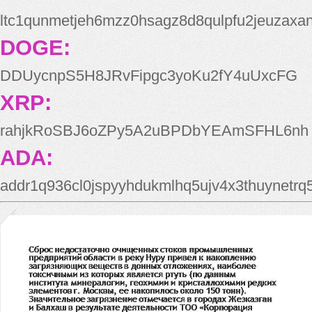
ltc1qunmetjeh6mzz0hsagz8d8qulpfu2jeuzaxa
DOGE:
DDUycnpS5H8JRvFipgc3yoKu2fY4uUxcFG
XRP:
rahjkRoSBJ6oZPy5A2uBPDbYEAmSFHL6nh
ADA:
addr1q936cl0jspyyhdukmlhq5ujv4x3thuynetr