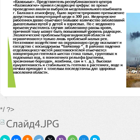
*/ ?>