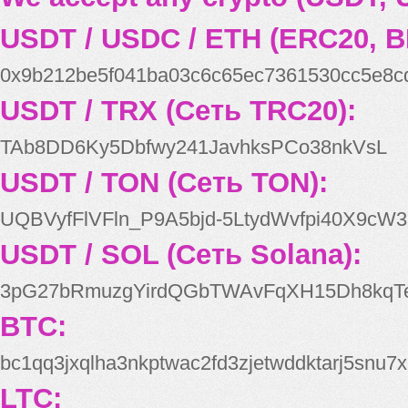
USDT / USDC / ETH (ERC20, B
0x9b212be5f041ba03c6c65ec7361530cc5e8c
USDT / TRX (Сеть TRC20):
TAb8DD6Ky5Dbfwy241JavhksPCo38nkVsL
USDT / TON (Сеть TON):
UQBVyfFlVFln_P9A5bjd-5LtydWvfpi40X9cW3
USDT / SOL (Сеть Solana):
3pG27bRmuzgYirdQGbTWAvFqXH15Dh8kqT
BTC:
bc1qq3jxqlha3nkptwac2fd3zjetwddktarj5snu7x
LTC: