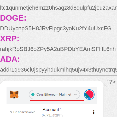
ltc1qunmetjeh6mzz0hsagz8d8qulpfu2jeuzaxa
DOGE:
DDUycnpS5H8JRvFipgc3yoKu2fY4uUxcFG
XRP:
rahjkRoSBJ6oZPy5A2uBPDbYEAmSFHL6nh
ADA:
addr1q936cl0jspyyhdukmlhq5ujv4x3thuynetr
*/ ?>