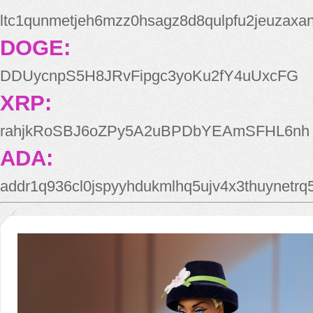
ltc1qunmetjeh6mzz0hsagz8d8qulpfu2jeuzaxa
DOGE:
DDUycnpS5H8JRvFipgc3yoKu2fY4uUxcFG
XRP:
rahjkRoSBJ6oZPy5A2uBPDbYEAmSFHL6nh
ADA:
addr1q936cl0jspyyhdukmlhq5ujv4x3thuynetr