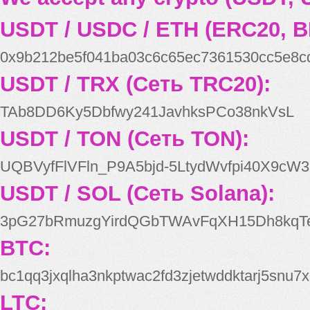
USDT / USDC / ETH (ERC20, B
0x9b212be5f041ba03c6c65ec7361530cc5e8c
USDT / TRX (Сеть TRC20):
TAb8DD6Ky5Dbfwy241JavhksPCo38nkVsL
USDT / TON (Сеть TON):
UQBVyfFlVFln_P9A5bjd-5LtydWvfpi40X9cW3
USDT / SOL (Сеть Solana):
3pG27bRmuzgYirdQGbTWAvFqXH15Dh8kqT
BTC:
bc1qq3jxqlha3nkptwac2fd3zjetwddktarj5snu7x
LTC: