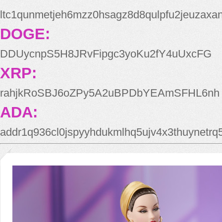
ltc1qunmetjeh6mzz0hsagz8d8qulpfu2jeuzaxa
DOGE:
DDUycnpS5H8JRvFipgc3yoKu2fY4uUxcFG
XRP:
rahjkRoSBJ6oZPy5A2uBPDbYEAmSFHL6nh
ADA:
addr1q936cl0jspyyhdukmlhq5ujv4x3thuynetr