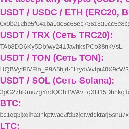
USDT / USDC / ETH (ERC20, B
0x9b212be5f041ba03c6c65ec7361530cc5e8c
USDT / TRX (Сеть TRC20):
TAb8DD6Ky5Dbfwy241JavhksPCo38nkVsL
USDT / TON (Сеть TON):
UQBVyfFlVFln_P9A5bjd-5LtydWvfpi40X9cW3
USDT / SOL (Сеть Solana):
3pG27bRmuzgYirdQGbTWAvFqXH15Dh8kqT
BTC:
bc1qq3jxqlha3nkptwac2fd3zjetwddktarj5snu7x
LTC: