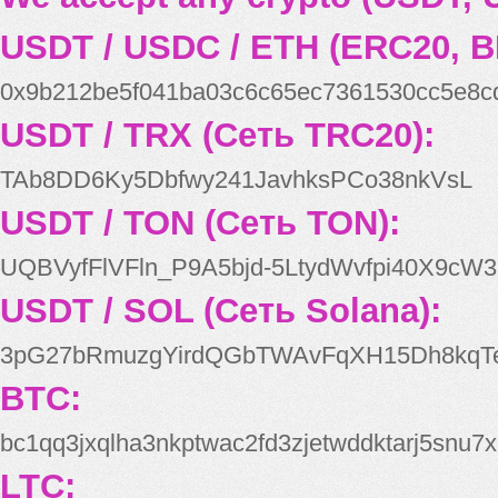
USDT / USDC / ETH (ERC20, B
0x9b212be5f041ba03c6c65ec7361530cc5e8c
USDT / TRX (Сеть TRC20):
TAb8DD6Ky5Dbfwy241JavhksPCo38nkVsL
USDT / TON (Сеть TON):
UQBVyfFlVFln_P9A5bjd-5LtydWvfpi40X9cW3
USDT / SOL (Сеть Solana):
3pG27bRmuzgYirdQGbTWAvFqXH15Dh8kqT
BTC:
bc1qq3jxqlha3nkptwac2fd3zjetwddktarj5snu7x
LTC: