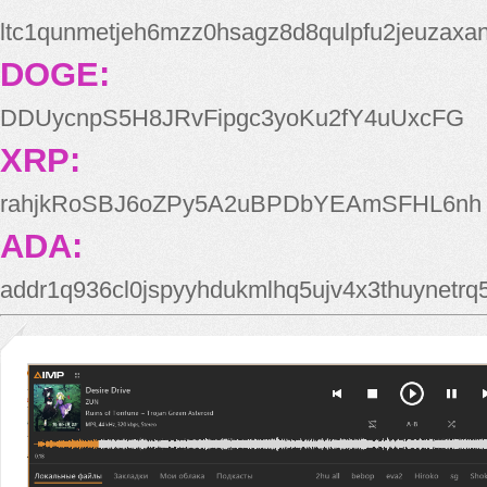
ltc1qunmetjeh6mzz0hsagz8d8qulpfu2jeuzaxa
DOGE:
DDUycnpS5H8JRvFipgc3yoKu2fY4uUxcFG
XRP:
rahjkRoSBJ6oZPy5A2uBPDbYEAmSFHL6nh
ADA:
addr1q936cl0jspyyhdukmlhq5ujv4x3thuynetr