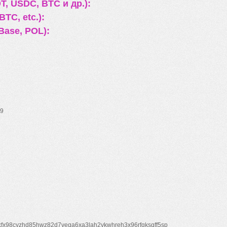
, USDC, BTC и др.):
TC, etc.):
Base, POL):
9
xfx98cyzhd85hwz82d7veqa6xa3lah2vkwhreh3x96rfgksqff5sp