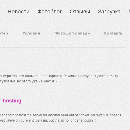
Новости
Фотоблог
Отзывы
Загрузка
отер
Условия
Фотошоп онлайн
Контакты
 сервера нам больше не по карману. Реклама не окупает даже работу
узиазме, но этого уже не хватит :(
r hosting
r afford to host the server for another year out of pocket. Ad revenue doesn't
ect alive on pure enthusiasm, but that is no longer enough :(