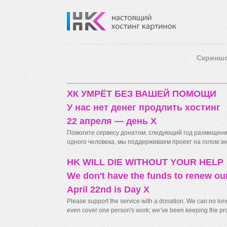
Скринш
ХК УМРЁТ БЕЗ ВАШЕЙ ПОМОЩИ
У нас нет денег продлить хостинг
22 апреля — день X
Помогите сервису донатом, следующий год размещения
одного человека, мы поддерживаем проект на голом энт
HK WILL DIE WITHOUT YOUR HELP
We don't have the funds to renew ou
April 22nd is Day X
Please support the service with a donation. We can no longe
even cover one person's work; we’ve been keeping the proj