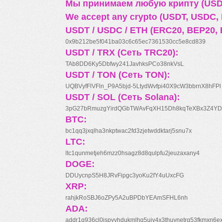
Мы принимаем любую крипту (USDT
We accept any crypto (USDT, USDC, B
USDT / USDC / ETH (ERC20, BEP20, 
0x9b212be5f041ba03c6c65ec7361530cc5e8cd839
USDT / TRX (Сеть TRC20):
TAb8DD6Ky5Dbfwy241JavhksPCo38nkVsL
USDT / TON (Сеть TON):
UQBVyfFlVFln_P9A5bjd-5LtydWvfpi40X9cW3bbrnX8hFPl
USDT / SOL (Сеть Solana):
3pG27bRmuzgYirdQGbTWAvFqXH15Dh8kqTeXBx3Z4YD
BTC:
bc1qq3jxqlha3nkptwac2fd3zjetwddktarj5snu7x
LTC:
ltc1qunmetjeh6mzz0hsagz8d8qulpfu2jeuzaxany4
DOGE:
DDUycnpS5H8JRvFipgc3yoKu2fY4uUxcFG
XRP:
rahjkRoSBJ6oZPy5A2uBPDbYEAmSFHL6nh
ADA:
addr1q936cl0jspyyhdukmlhq5ujv4x3thuynetrq53fkmxn6e