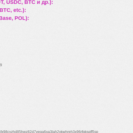
, USDC, BTC и др.):
TC, etc.):
Base, POL):
9
xfx98cyzhd85hwz82d7veqa6xa3lah2vkwhreh3x96rfgksqff5sp