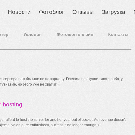
Новости
Фотоблог
Отзывы
Загрузка
отер
Условия
Фотошоп онлайн
Контакты
 сервера нам больше не по карману. Реклама не окупает даже работу
узиазме, но этого уже не хватит :(
r hosting
r afford to host the server for another year out of pocket. Ad revenue doesn't
ect alive on pure enthusiasm, but that is no longer enough :(