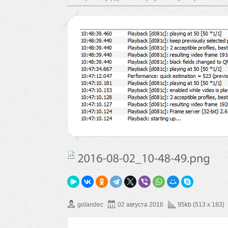
golandec
02 августа 2016
95kb (513 x 183)