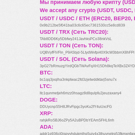
Мы принимаем любую крипту (USDT
We accept any crypto (USDT, USDC, B
USDT / USDC / ETH (ERC20, BEP20, 
0x9b212be5f041ba03c6c65ec7361530cc5e8cd839
USDT / TRX (Сеть TRC20):
TAb8DD6Ky5Dbfwy241JavhksPCo38nkVsL
USDT / TON (Сеть TON):
UQBVyfFlVFln_P9A5bjd-5LtydWvfpi40X9cW3bbrnX8hFPl
USDT / SOL (Сеть Solana):
3pG27bRmuzgYirdQGbTWAvFqXH15Dh8kqTeXBx3Z4YD
BTC:
bc1qq3jxqlha3nkptwac2fd3zjetwddktarj5snu7x
LTC:
ltc1qunmetjeh6mzz0hsagz8d8qulpfu2jeuzaxany4
DOGE:
DDUycnpS5H8JRvFipgc3yoKu2fY4uUxcFG
XRP:
rahjkRoSBJ6oZPy5A2uBPDbYEAmSFHL6nh
ADA:
addr1q936cl0jspyyhdukmlhq5ujv4x3thuynetrq53fkmxn6e