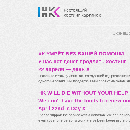
Скринш
ХК УМРЁТ БЕЗ ВАШЕЙ ПОМОЩИ
У нас нет денег продлить хостинг
22 апреля — день X
Помогите сервису донатом, следующий год размещения
одного человека, мы поддерживаем проект на голом энт
HK WILL DIE WITHOUT YOUR HELP
We don't have the funds to renew ou
April 22nd is Day X
Please support the service with a donation. We can no longe
even cover one person's work; we’ve been keeping the proj