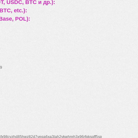
, USDC, BTC и др.):
TC, etc.):
Base, POL):
9
xfx98cyzhd85hwz82d7veqa6xa3lah2vkwhreh3x96rfgksqff5sp