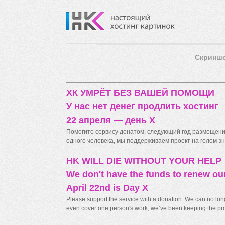
Скринш
ХК УМРЁТ БЕЗ ВАШЕЙ ПОМОЩИ
У нас нет денег продлить хостинг
22 апреля — день X
Помогите сервису донатом, следующий год размещения
одного человека, мы поддерживаем проект на голом энт
HK WILL DIE WITHOUT YOUR HELP
We don't have the funds to renew ou
April 22nd is Day X
Please support the service with a donation. We can no longe
even cover one person's work; we’ve been keeping the proj