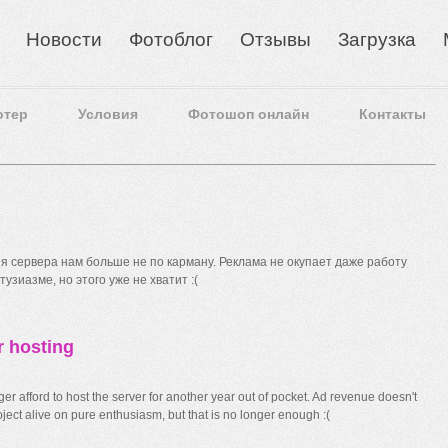
Новости
Фотоблог
Отзывы
Загрузка
отер
Условия
Фотошоп онлайн
Контакты
 сервера нам больше не по карману. Реклама не окупает даже работу
узиазме, но этого уже не хватит :(
r hosting
r afford to host the server for another year out of pocket. Ad revenue doesn't
ect alive on pure enthusiasm, but that is no longer enough :(