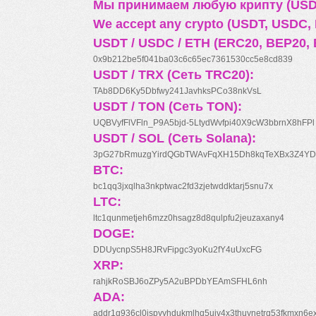
Мы принимаем любую крипту (USDT
We accept any crypto (USDT, USDC, B
USDT / USDC / ETH (ERC20, BEP20, 
0x9b212be5f041ba03c6c65ec7361530cc5e8cd839
USDT / TRX (Сеть TRC20):
TAb8DD6Ky5Dbfwy241JavhksPCo38nkVsL
USDT / TON (Сеть TON):
UQBVyfFlVFln_P9A5bjd-5LtydWvfpi40X9cW3bbrnX8hFPl
USDT / SOL (Сеть Solana):
3pG27bRmuzgYirdQGbTWAvFqXH15Dh8kqTeXBx3Z4YD
BTC:
bc1qq3jxqlha3nkptwac2fd3zjetwddktarj5snu7x
LTC:
ltc1qunmetjeh6mzz0hsagz8d8qulpfu2jeuzaxany4
DOGE:
DDUycnpS5H8JRvFipgc3yoKu2fY4uUxcFG
XRP:
rahjkRoSBJ6oZPy5A2uBPDbYEAmSFHL6nh
ADA:
addr1q936cl0jspyyhdukmlhq5ujv4x3thuynetrq53fkmxn6e