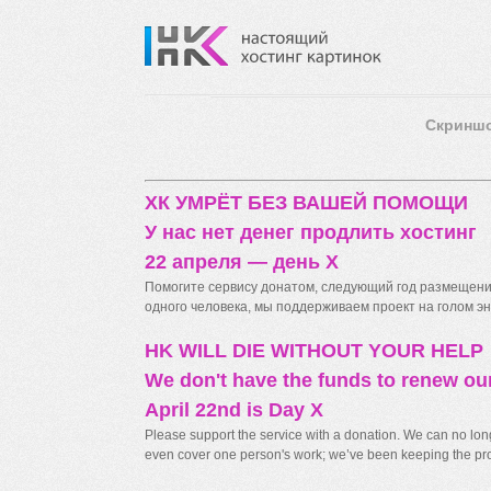
Скринш
ХК УМРЁТ БЕЗ ВАШЕЙ ПОМОЩИ
У нас нет денег продлить хостинг
22 апреля — день X
Помогите сервису донатом, следующий год размещения
одного человека, мы поддерживаем проект на голом энт
HK WILL DIE WITHOUT YOUR HELP
We don't have the funds to renew ou
April 22nd is Day X
Please support the service with a donation. We can no longe
even cover one person's work; we’ve been keeping the proj