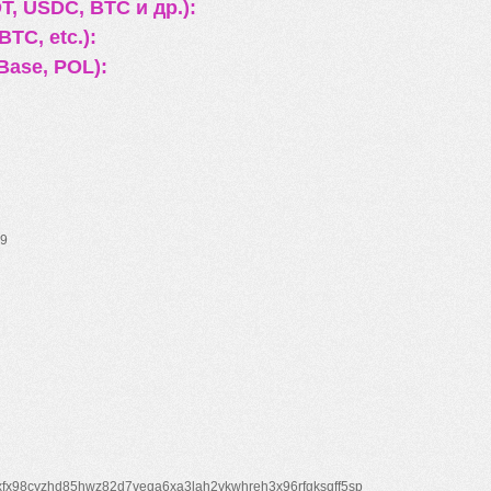
, USDC, BTC и др.):
TC, etc.):
Base, POL):
9
xfx98cyzhd85hwz82d7veqa6xa3lah2vkwhreh3x96rfgksqff5sp