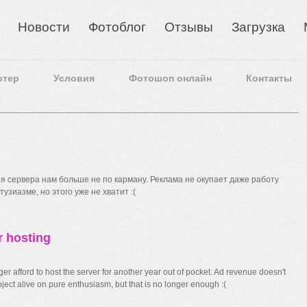
Новости
Фотоблог
Отзывы
Загрузка
отер
Условия
Фотошоп онлайн
Контакты
 сервера нам больше не по карману. Реклама не окупает даже работу
узиазме, но этого уже не хватит :(
r hosting
r afford to host the server for another year out of pocket. Ad revenue doesn't
ect alive on pure enthusiasm, but that is no longer enough :(