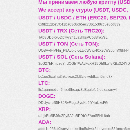
Мы принимаем любую крипту (USDT
We accept any crypto (USDT, USDC, B
USDT / USDC / ETH (ERC20, BEP20, 
0x9b212be5f041ba03c6c65ec7361530cc5e8cd839
USDT / TRX (Сеть TRC20):
TAb8DD6Ky5Dbfwy241JavhksPCo38nkVsL
USDT / TON (Сеть TON):
UQBVyfFlVFln_P9A5bjd-5LtydWvfpi40X9cW3bbrnX8hFPl
USDT / SOL (Сеть Solana):
3pG27bRmuzgYirdQGbTWAvFqXH15Dh8kqTeXBx3Z4YD
BTC:
bc1qq3jxqlha3nkptwac2fd3zjetwddktarj5snu7x
LTC:
ltc1qunmetjeh6mzz0hsagz8d8qulpfu2jeuzaxany4
DOGE:
DDUycnpS5H8JRvFipgc3yoKu2fY4uUxcFG
XRP:
rahjkRoSBJ6oZPy5A2uBPDbYEAmSFHL6nh
ADA:
addr1q936cl0jspyyhdukmlhq5ujv4x3thuynetrq53fkmxn6e