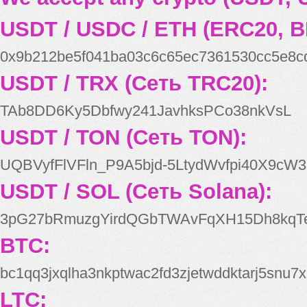
USDT / USDC / ETH (ERC20, B
0x9b212be5f041ba03c6c65ec7361530cc5e8c
USDT / TRX (Сеть TRC20):
TAb8DD6Ky5Dbfwy241JavhksPCo38nkVsL
USDT / TON (Сеть TON):
UQBVyfFlVFln_P9A5bjd-5LtydWvfpi40X9cW3
USDT / SOL (Сеть Solana):
3pG27bRmuzgYirdQGbTWAvFqXH15Dh8kqT
BTC:
bc1qq3jxqlha3nkptwac2fd3zjetwddktarj5snu7x
LTC: