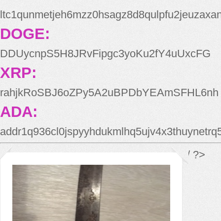
ltc1qunmetjeh6mzz0hsagz8d8qulpfu2jeuzaxa
DOGE:
DDUycnpS5H8JRvFipgc3yoKu2fY4uUxcFG
XRP:
rahjkRoSBJ6oZPy5A2uBPDbYEAmSFHL6nh
ADA:
addr1q936cl0jspyyhdukmlhq5ujv4x3thuynetr
*/ ?>