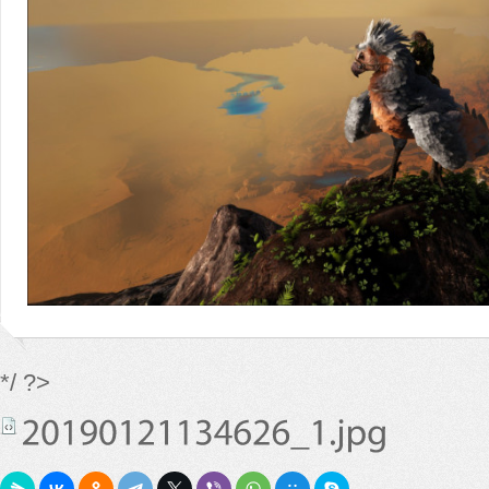
*/ ?>