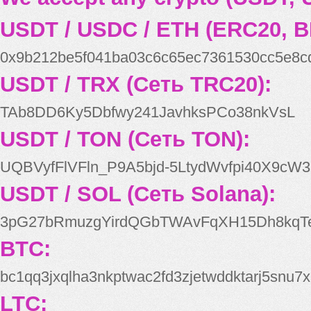
USDT / USDC / ETH (ERC20, B
0x9b212be5f041ba03c6c65ec7361530cc5e8c
USDT / TRX (Сеть TRC20):
TAb8DD6Ky5Dbfwy241JavhksPCo38nkVsL
USDT / TON (Сеть TON):
UQBVyfFlVFln_P9A5bjd-5LtydWvfpi40X9cW3
USDT / SOL (Сеть Solana):
3pG27bRmuzgYirdQGbTWAvFqXH15Dh8kqT
BTC:
bc1qq3jxqlha3nkptwac2fd3zjetwddktarj5snu7x
LTC: