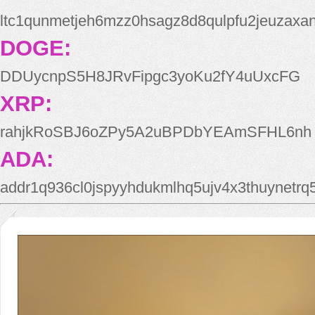
ltc1qunmetjeh6mzz0hsagz8d8qulpfu2jeuzaxa
DOGE:
DDUycnpS5H8JRvFipgc3yoKu2fY4uUxcFG
XRP:
rahjkRoSBJ6oZPy5A2uBPDbYEAmSFHL6nh
ADA:
addr1q936cl0jspyyhdukmlhq5ujv4x3thuynetr