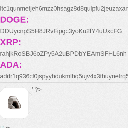
ltc1qunmetjeh6mzz0hsagz8d8qulpfu2jeuzaxa
DOGE:
DDUycnpS5H8JRvFipgc3yoKu2fY4uUxcFG
XRP:
rahjkRoSBJ6oZPy5A2uBPDbYEAmSFHL6nh
ADA:
addr1q936cl0jspyyhdukmlhq5ujv4x3thuynetr
*/ ?>