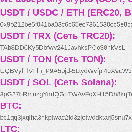
USDT / USDC / ETH (ERC20, B
0x9b212be5f041ba03c6c65ec7361530cc5e8c
USDT / TRX (Сеть TRC20):
TAb8DD6Ky5Dbfwy241JavhksPCo38nkVsL
USDT / TON (Сеть TON):
UQBVyfFlVFln_P9A5bjd-5LtydWvfpi40X9cW3
USDT / SOL (Сеть Solana):
3pG27bRmuzgYirdQGbTWAvFqXH15Dh8kqT
BTC:
bc1qq3jxqlha3nkptwac2fd3zjetwddktarj5snu7x
LTC: