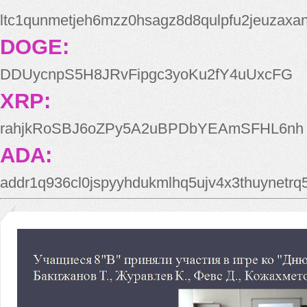
ltc1qunmetjeh6mzz0hsagz8d8qulpfu2jeuzaxa
DOGE:
DDUycnpS5H8JRvFipgc3yoKu2fY4uUxcFG
XRP:
rahjkRoSBJ6oZPy5A2uBPDbYEAmSFHL6nh
ADA:
addr1q936cl0jspyyhdukmlhq5ujv4x3thuynetr