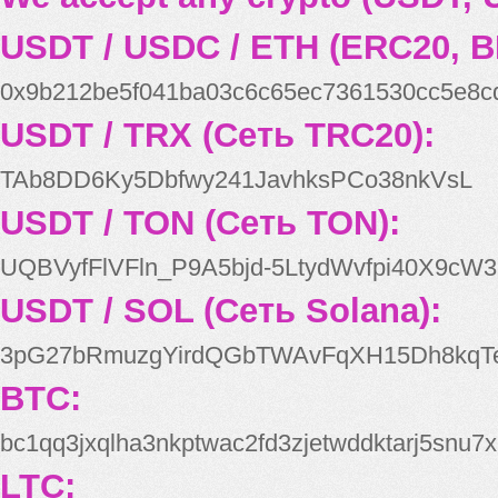
USDT / USDC / ETH (ERC20, B
0x9b212be5f041ba03c6c65ec7361530cc5e8c
USDT / TRX (Сеть TRC20):
TAb8DD6Ky5Dbfwy241JavhksPCo38nkVsL
USDT / TON (Сеть TON):
UQBVyfFlVFln_P9A5bjd-5LtydWvfpi40X9cW3
USDT / SOL (Сеть Solana):
3pG27bRmuzgYirdQGbTWAvFqXH15Dh8kqT
BTC:
bc1qq3jxqlha3nkptwac2fd3zjetwddktarj5snu7x
LTC: