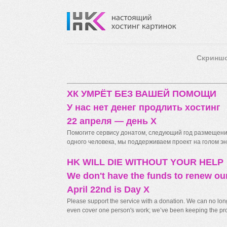
Скринш
ХК УМРЁТ БЕЗ ВАШЕЙ ПОМОЩИ
У нас нет денег продлить хостинг
22 апреля — день X
Помогите сервису донатом, следующий год размещения
одного человека, мы поддерживаем проект на голом энт
HK WILL DIE WITHOUT YOUR HELP
We don't have the funds to renew ou
April 22nd is Day X
Please support the service with a donation. We can no longe
even cover one person's work; we’ve been keeping the proj