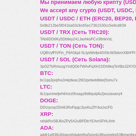
Мы принимаем любую крипту (USDT
We accept any crypto (USDT, USDC, B
USDT / USDC / ETH (ERC20, BEP20, 
0x9b212be5f041ba03c6c65ec7361530cc5e8cd839
USDT / TRX (Сеть TRC20):
TAb8DD6Ky5Dbfwy241JavhksPCo38nkVsL
USDT / TON (Сеть TON):
UQBVyfFlVFln_P9A5bjd-5LtydWvfpi40X9cW3bbrnX8hFPl
USDT / SOL (Сеть Solana):
3pG27bRmuzgYirdQGbTWAvFqXH15Dh8kqTeXBx3Z4YD
BTC:
bc1qq3jxqlha3nkptwac2fd3zjetwddktarj5snu7x
LTC:
ltc1qunmetjeh6mzz0hsagz8d8qulpfu2jeuzaxany4
DOGE:
DDUycnpS5H8JRvFipgc3yoKu2fY4uUxcFG
XRP:
rahjkRoSBJ6oZPy5A2uBPDbYEAmSFHL6nh
ADA:
addr1q936cl0jspyyhdukmlhq5ujv4x3thuynetrq53fkmxn6e