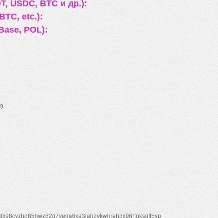
, USDC, BTC и др.):
TC, etc.):
Base, POL):
9
xfx98cyzhd85hwz82d7veqa6xa3lah2vkwhreh3x96rfgksqff5sp