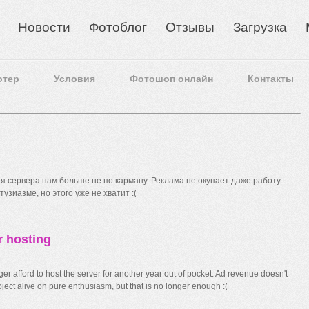
Новости
Фотоблог
Отзывы
Загрузка
отер
Условия
Фотошоп онлайн
Контакты
 сервера нам больше не по карману. Реклама не окупает даже работу
узиазме, но этого уже не хватит :(
r hosting
r afford to host the server for another year out of pocket. Ad revenue doesn't
ect alive on pure enthusiasm, but that is no longer enough :(