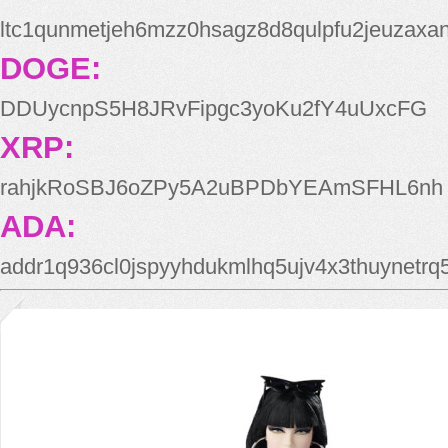
ltc1qunmetjeh6mzz0hsagz8d8qulpfu2jeuzaxa
DOGE:
DDUycnpS5H8JRvFipgc3yoKu2fY4uUxcFG
XRP:
rahjkRoSBJ6oZPy5A2uBPDbYEAmSFHL6nh
ADA:
addr1q936cl0jspyyhdukmlhq5ujv4x3thuynetr