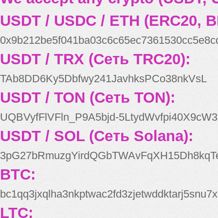
USDT / USDC / ETH (ERC20, B
0x9b212be5f041ba03c6c65ec7361530cc5e8c
USDT / TRX (Сеть TRC20):
TAb8DD6Ky5Dbfwy241JavhksPCo38nkVsL
USDT / TON (Сеть TON):
UQBVyfFlVFln_P9A5bjd-5LtydWvfpi40X9cW3
USDT / SOL (Сеть Solana):
3pG27bRmuzgYirdQGbTWAvFqXH15Dh8kqT
BTC:
bc1qq3jxqlha3nkptwac2fd3zjetwddktarj5snu7x
LTC: