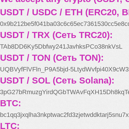
USDT / USDC / ETH (ERC20, B
0x9b212be5f041ba03c6c65ec7361530cc5e8c
USDT / TRX (Сеть TRC20):
TAb8DD6Ky5Dbfwy241JavhksPCo38nkVsL
USDT / TON (Сеть TON):
UQBVyfFlVFln_P9A5bjd-5LtydWvfpi40X9cW3
USDT / SOL (Сеть Solana):
3pG27bRmuzgYirdQGbTWAvFqXH15Dh8kqT
BTC:
bc1qq3jxqlha3nkptwac2fd3zjetwddktarj5snu7x
LTC: