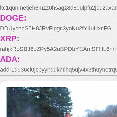
ltc1qunmetjeh6mzz0hsagz8d8qulpfu2jeuzaxa
DOGE:
DDUycnpS5H8JRvFipgc3yoKu2fY4uUxcFG
XRP:
rahjkRoSBJ6oZPy5A2uBPDbYEAmSFHL6nh
ADA:
addr1q936cl0jspyyhdukmlhq5ujv4x3thuynetr