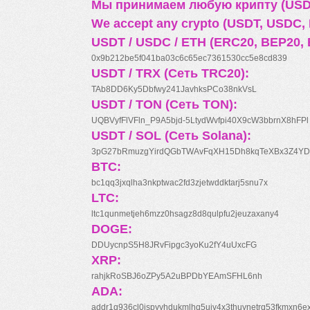
Мы принимаем любую крипту (USDT
We accept any crypto (USDT, USDC, B
USDT / USDC / ETH (ERC20, BEP20, 
0x9b212be5f041ba03c6c65ec7361530cc5e8cd839
USDT / TRX (Сеть TRC20):
TAb8DD6Ky5Dbfwy241JavhksPCo38nkVsL
USDT / TON (Сеть TON):
UQBVyfFlVFln_P9A5bjd-5LtydWvfpi40X9cW3bbrnX8hFPl
USDT / SOL (Сеть Solana):
3pG27bRmuzgYirdQGbTWAvFqXH15Dh8kqTeXBx3Z4YD
BTC:
bc1qq3jxqlha3nkptwac2fd3zjetwddktarj5snu7x
LTC:
ltc1qunmetjeh6mzz0hsagz8d8qulpfu2jeuzaxany4
DOGE:
DDUycnpS5H8JRvFipgc3yoKu2fY4uUxcFG
XRP:
rahjkRoSBJ6oZPy5A2uBPDbYEAmSFHL6nh
ADA:
addr1q936cl0jspyyhdukmlhq5ujv4x3thuynetrq53fkmxn6e