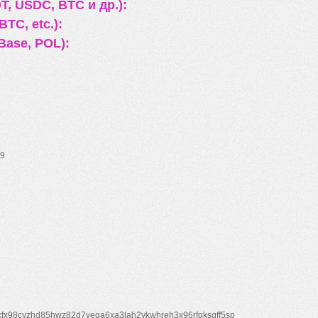
, USDC, BTC и др.):
TC, etc.):
Base, POL):
9
xfx98cyzhd85hwz82d7veqa6xa3lah2vkwhreh3x96rfgksqff5sp