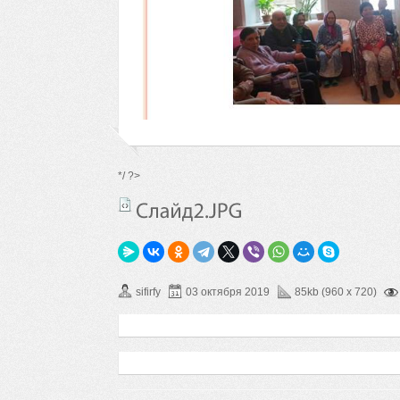
*/ ?>
sifirfy
03 октября 2019
85kb (960 x 720)