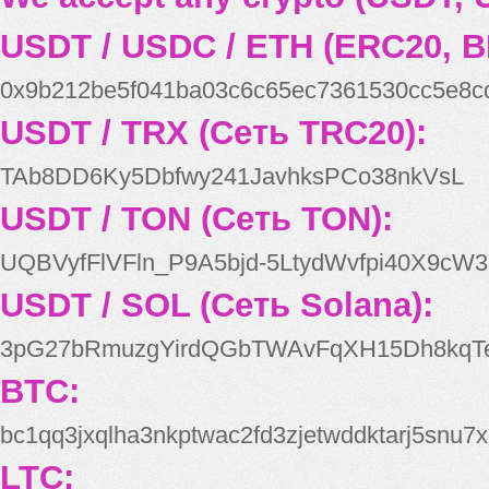
USDT / USDC / ETH (ERC20, B
0x9b212be5f041ba03c6c65ec7361530cc5e8c
USDT / TRX (Сеть TRC20):
TAb8DD6Ky5Dbfwy241JavhksPCo38nkVsL
USDT / TON (Сеть TON):
UQBVyfFlVFln_P9A5bjd-5LtydWvfpi40X9cW3
USDT / SOL (Сеть Solana):
3pG27bRmuzgYirdQGbTWAvFqXH15Dh8kqT
BTC:
bc1qq3jxqlha3nkptwac2fd3zjetwddktarj5snu7x
LTC: