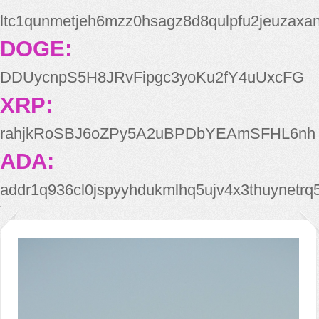
ltc1qunmetjeh6mzz0hsagz8d8qulpfu2jeuzaxa
DOGE:
DDUycnpS5H8JRvFipgc3yoKu2fY4uUxcFG
XRP:
rahjkRoSBJ6oZPy5A2uBPDbYEAmSFHL6nh
ADA:
addr1q936cl0jspyyhdukmlhq5ujv4x3thuynetr