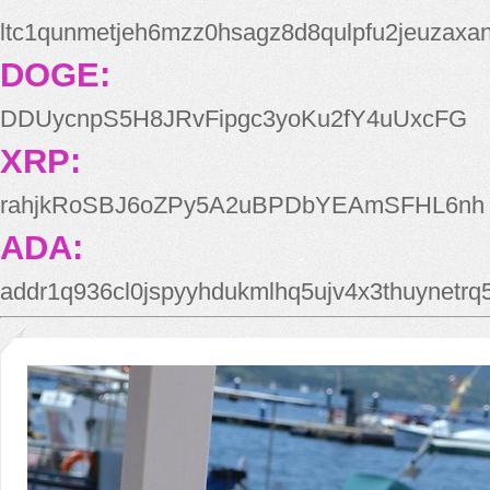
ltc1qunmetjeh6mzz0hsagz8d8qulpfu2jeuzaxa
DOGE:
DDUycnpS5H8JRvFipgc3yoKu2fY4uUxcFG
XRP:
rahjkRoSBJ6oZPy5A2uBPDbYEAmSFHL6nh
ADA:
addr1q936cl0jspyyhdukmlhq5ujv4x3thuynetr