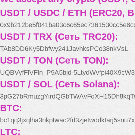
USDT / USDC / ETH (ERC20, B
0x9b212be5f041ba03c6c65ec7361530cc5e8c
USDT / TRX (Сеть TRC20):
TAb8DD6Ky5Dbfwy241JavhksPCo38nkVsL
USDT / TON (Сеть TON):
UQBVyfFlVFln_P9A5bjd-5LtydWvfpi40X9cW3
USDT / SOL (Сеть Solana):
3pG27bRmuzgYirdQGbTWAvFqXH15Dh8kqT
BTC:
bc1qq3jxqlha3nkptwac2fd3zjetwddktarj5snu7x
LTC: