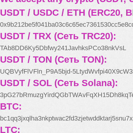
USDT / USDC / ETH (ERC20, B
0x9b212be5f041ba03c6c65ec7361530cc5e8c
USDT / TRX (Сеть TRC20):
TAb8DD6Ky5Dbfwy241JavhksPCo38nkVsL
USDT / TON (Сеть TON):
UQBVyfFlVFln_P9A5bjd-5LtydWvfpi40X9cW3
USDT / SOL (Сеть Solana):
3pG27bRmuzgYirdQGbTWAvFqXH15Dh8kqT
BTC:
bc1qq3jxqlha3nkptwac2fd3zjetwddktarj5snu7x
LTC: