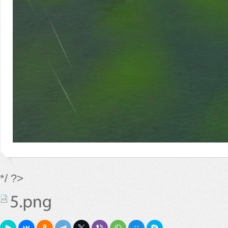
*/ ?>