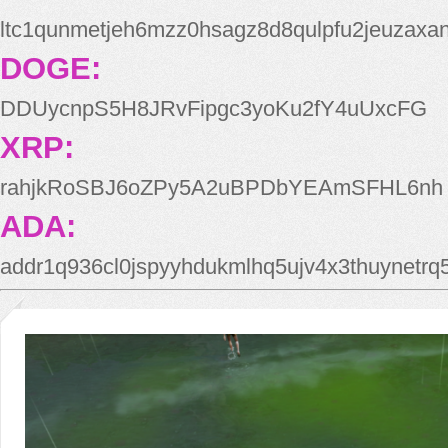
ltc1qunmetjeh6mzz0hsagz8d8qulpfu2jeuzaxa
DOGE:
DDUycnpS5H8JRvFipgc3yoKu2fY4uUxcFG
XRP:
rahjkRoSBJ6oZPy5A2uBPDbYEAmSFHL6nh
ADA:
addr1q936cl0jspyyhdukmlhq5ujv4x3thuynetr