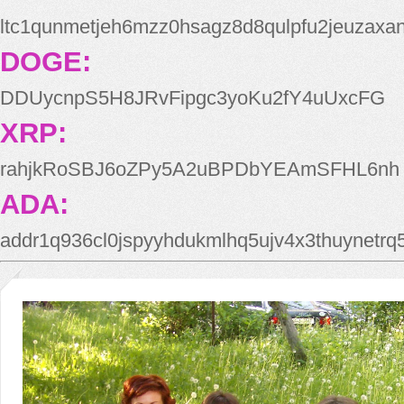
ltc1qunmetjeh6mzz0hsagz8d8qulpfu2jeuzaxa
DOGE:
DDUycnpS5H8JRvFipgc3yoKu2fY4uUxcFG
XRP:
rahjkRoSBJ6oZPy5A2uBPDbYEAmSFHL6nh
ADA:
addr1q936cl0jspyyhdukmlhq5ujv4x3thuynetr