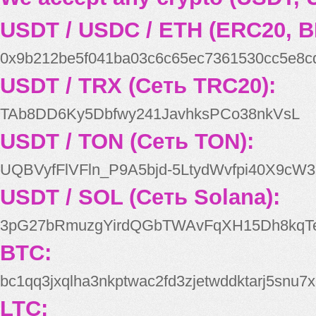
USDT / USDC / ETH (ERC20, B
0x9b212be5f041ba03c6c65ec7361530cc5e8c
USDT / TRX (Сеть TRC20):
TAb8DD6Ky5Dbfwy241JavhksPCo38nkVsL
USDT / TON (Сеть TON):
UQBVyfFlVFln_P9A5bjd-5LtydWvfpi40X9cW3
USDT / SOL (Сеть Solana):
3pG27bRmuzgYirdQGbTWAvFqXH15Dh8kqT
BTC:
bc1qq3jxqlha3nkptwac2fd3zjetwddktarj5snu7x
LTC: