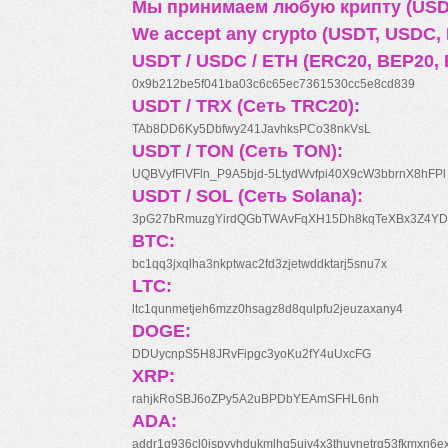
Мы принимаем любую крипту (USDT
We accept any crypto (USDT, USDC, B
USDT / USDC / ETH (ERC20, BEP20, 
0x9b212be5f041ba03c6c65ec7361530cc5e8cd839
USDT / TRX (Сеть TRC20):
TAb8DD6Ky5Dbfwy241JavhksPCo38nkVsL
USDT / TON (Сеть TON):
UQBVyfFlVFln_P9A5bjd-5LtydWvfpi40X9cW3bbrnX8hFPl
USDT / SOL (Сеть Solana):
3pG27bRmuzgYirdQGbTWAvFqXH15Dh8kqTeXBx3Z4YD
BTC:
bc1qq3jxqlha3nkptwac2fd3zjetwddktarj5snu7x
LTC:
ltc1qunmetjeh6mzz0hsagz8d8qulpfu2jeuzaxany4
DOGE:
DDUycnpS5H8JRvFipgc3yoKu2fY4uUxcFG
XRP:
rahjkRoSBJ6oZPy5A2uBPDbYEAmSFHL6nh
ADA:
addr1q936cl0jspyyhdukmlhq5ujv4x3thuynetrq53fkmxn6e