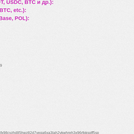
, USDC, BTC и др.):
TC, etc.):
Base, POL):
9
xfx98cyzhd85hwz82d7veqa6xa3lah2vkwhreh3x96rfgksqff5sp