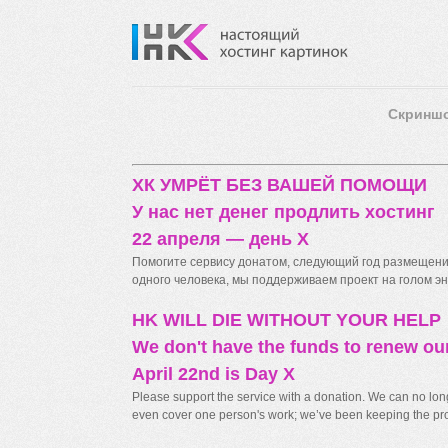
Скринш
ХК УМРЁТ БЕЗ ВАШЕЙ ПОМОЩИ
У нас нет денег продлить хостинг
22 апреля — день X
Помогите сервису донатом, следующий год размещения
одного человека, мы поддерживаем проект на голом энт
HK WILL DIE WITHOUT YOUR HELP
We don't have the funds to renew ou
April 22nd is Day X
Please support the service with a donation. We can no longe
even cover one person's work; we’ve been keeping the proj