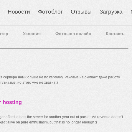
Новости
Фотоблог
Отзывы
Загрузка
отер
Условия
Фотошоп онлайн
Контакты
 сервера нам больше не по карману. Реклама не окупает даже работу
узиазме, но этого уже не хватит :(
r hosting
r afford to host the server for another year out of pocket. Ad revenue doesn't
ect alive on pure enthusiasm, but that is no longer enough :(