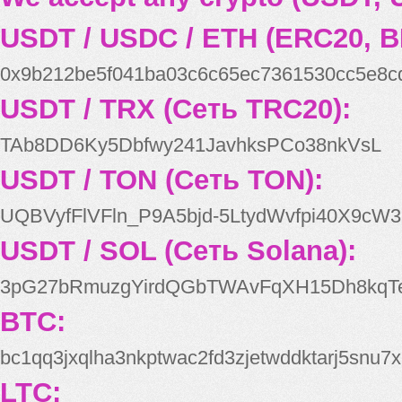
USDT / USDC / ETH (ERC20, B
0x9b212be5f041ba03c6c65ec7361530cc5e8c
USDT / TRX (Сеть TRC20):
TAb8DD6Ky5Dbfwy241JavhksPCo38nkVsL
USDT / TON (Сеть TON):
UQBVyfFlVFln_P9A5bjd-5LtydWvfpi40X9cW3
USDT / SOL (Сеть Solana):
3pG27bRmuzgYirdQGbTWAvFqXH15Dh8kqT
BTC:
bc1qq3jxqlha3nkptwac2fd3zjetwddktarj5snu7x
LTC: