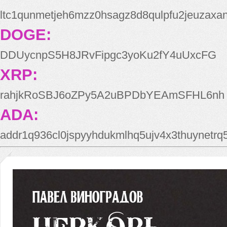
ltc1qunmetjeh6mzz0hsagz8d8qulpfu2jeuzaxa
DOGE:
DDUycnpS5H8JRvFipgc3yoKu2fY4uUxcFG
XRP:
rahjkRoSBJ6oZPy5A2uBPDbYEAmSFHL6nh
ADA:
addr1q936cl0jspyyhdukmlhq5ujv4x3thuynetr