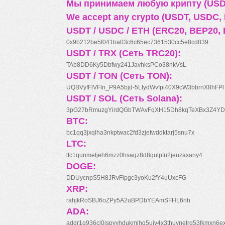
Мы принимаем любую крипту (USDT
We accept any crypto (USDT, USDC, B
USDT / USDC / ETH (ERC20, BEP20, 
0x9b212be5f041ba03c6c65ec7361530cc5e8cd839
USDT / TRX (Сеть TRC20):
TAb8DD6Ky5Dbfwy241JavhksPCo38nkVsL
USDT / TON (Сеть TON):
UQBVyfFlVFln_P9A5bjd-5LtydWvfpi40X9cW3bbrnX8hFPl
USDT / SOL (Сеть Solana):
3pG27bRmuzgYirdQGbTWAvFqXH15Dh8kqTeXBx3Z4YD
BTC:
bc1qq3jxqlha3nkptwac2fd3zjetwddktarj5snu7x
LTC:
ltc1qunmetjeh6mzz0hsagz8d8qulpfu2jeuzaxany4
DOGE:
DDUycnpS5H8JRvFipgc3yoKu2fY4uUxcFG
XRP:
rahjkRoSBJ6oZPy5A2uBPDbYEAmSFHL6nh
ADA:
addr1q936cl0jspyyhdukmlhq5ujv4x3thuynetrq53fkmxn6e