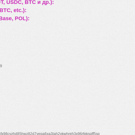
, USDC, BTC и др.):
TC, etc.):
Base, POL):
9
xfx98cyzhd85hwz82d7veqa6xa3lah2vkwhreh3x96rfgksqff5sp