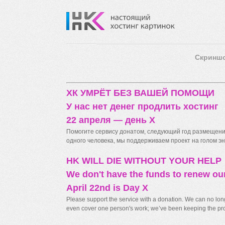
Скринш
ХК УМРЁТ БЕЗ ВАШЕЙ ПОМОЩИ
У нас нет денег продлить хостинг
22 апреля — день X
Помогите сервису донатом, следующий год размещения
одного человека, мы поддерживаем проект на голом энт
HK WILL DIE WITHOUT YOUR HELP
We don't have the funds to renew ou
April 22nd is Day X
Please support the service with a donation. We can no longe
even cover one person's work; we’ve been keeping the proj