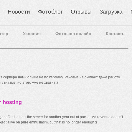
Новости
Фотоблог
Отзывы
Загрузка
отер
Условия
Фотошоп онлайн
Контакты
 сервера нам больше не по карману. Реклама не окупает даже работу
узиазме, но этого уже не хватит :(
r hosting
r afford to host the server for another year out of pocket. Ad revenue doesn't
ect alive on pure enthusiasm, but that is no longer enough :(