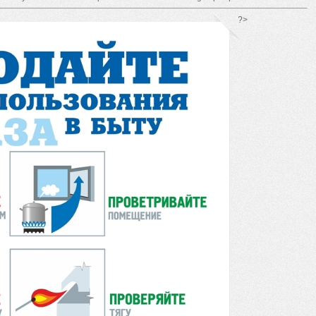
*/ ?>