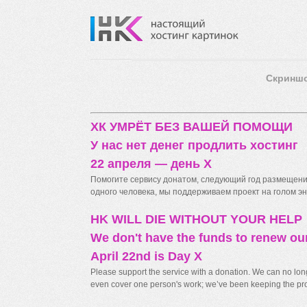
Скринш
ХК УМРЁТ БЕЗ ВАШЕЙ ПОМОЩИ
У нас нет денег продлить хостинг
22 апреля — день X
Помогите сервису донатом, следующий год размещения
одного человека, мы поддерживаем проект на голом энт
HK WILL DIE WITHOUT YOUR HELP
We don't have the funds to renew ou
April 22nd is Day X
Please support the service with a donation. We can no longe
even cover one person's work; we’ve been keeping the proj