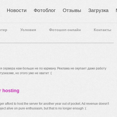
Новости
Фотоблог
Отзывы
Загрузка
отер
Условия
Фотошоп онлайн
Контакты
 сервера нам больше не по карману. Реклама не окупает даже работу
узиазме, но этого уже не хватит :(
r hosting
r afford to host the server for another year out of pocket. Ad revenue doesn't
ect alive on pure enthusiasm, but that is no longer enough :(