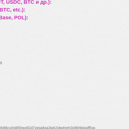
, USDC, BTC и др.):
TC, etc.):
Base, POL):
9
xfx98cyzhd85hwz82d7veqa6xa3lah2vkwhreh3x96rfgksqff5sp