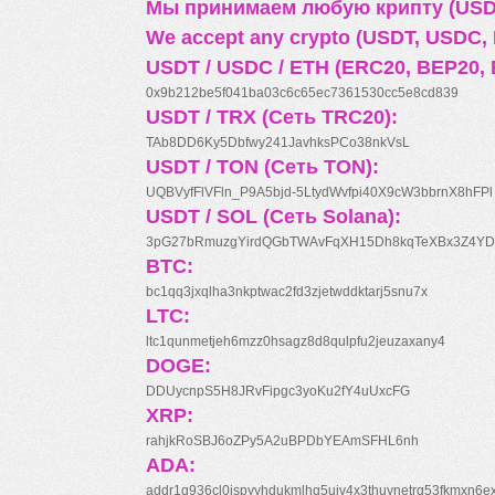
Мы принимаем любую крипту (USDT
We accept any crypto (USDT, USDC, B
USDT / USDC / ETH (ERC20, BEP20, 
0x9b212be5f041ba03c6c65ec7361530cc5e8cd839
USDT / TRX (Сеть TRC20):
TAb8DD6Ky5Dbfwy241JavhksPCo38nkVsL
USDT / TON (Сеть TON):
UQBVyfFlVFln_P9A5bjd-5LtydWvfpi40X9cW3bbrnX8hFPl
USDT / SOL (Сеть Solana):
3pG27bRmuzgYirdQGbTWAvFqXH15Dh8kqTeXBx3Z4YD
BTC:
bc1qq3jxqlha3nkptwac2fd3zjetwddktarj5snu7x
LTC:
ltc1qunmetjeh6mzz0hsagz8d8qulpfu2jeuzaxany4
DOGE:
DDUycnpS5H8JRvFipgc3yoKu2fY4uUxcFG
XRP:
rahjkRoSBJ6oZPy5A2uBPDbYEAmSFHL6nh
ADA:
addr1q936cl0jspyyhdukmlhq5ujv4x3thuynetrq53fkmxn6e