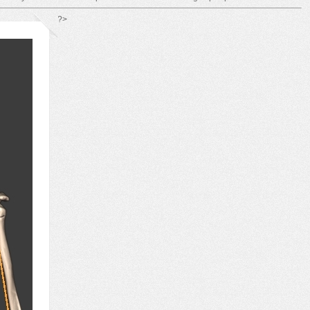
*/ ?>