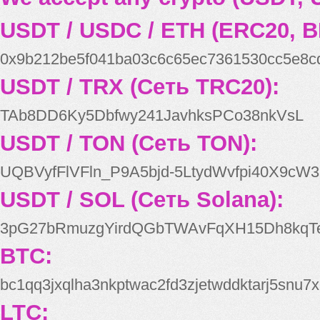
USDT / USDC / ETH (ERC20, B
0x9b212be5f041ba03c6c65ec7361530cc5e8c
USDT / TRX (Сеть TRC20):
TAb8DD6Ky5Dbfwy241JavhksPCo38nkVsL
USDT / TON (Сеть TON):
UQBVyfFlVFln_P9A5bjd-5LtydWvfpi40X9cW3
USDT / SOL (Сеть Solana):
3pG27bRmuzgYirdQGbTWAvFqXH15Dh8kqT
BTC:
bc1qq3jxqlha3nkptwac2fd3zjetwddktarj5snu7x
LTC: