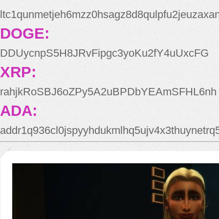
ltc1qunmetjeh6mzz0hsagz8d8qulpfu2jeuzaxa
DOGE:
DDUycnpS5H8JRvFipgc3yoKu2fY4uUxcFG
XRP:
rahjkRoSBJ6oZPy5A2uBPDbYEAmSFHL6nh
ADA:
addr1q936cl0jspyyhdukmlhq5ujv4x3thuynetr