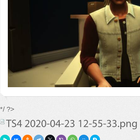
*/ ?>