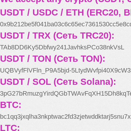
USDT / USDC / ETH (ERC20, B
0x9b212be5f041ba03c6c65ec7361530cc5e8c
USDT / TRX (Сеть TRC20):
TAb8DD6Ky5Dbfwy241JavhksPCo38nkVsL
USDT / TON (Сеть TON):
UQBVyfFlVFln_P9A5bjd-5LtydWvfpi40X9cW3
USDT / SOL (Сеть Solana):
3pG27bRmuzgYirdQGbTWAvFqXH15Dh8kqT
BTC:
bc1qq3jxqlha3nkptwac2fd3zjetwddktarj5snu7x
LTC: