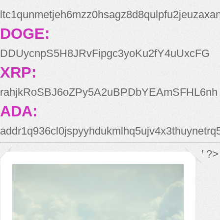
ltc1qunmetjeh6mzz0hsagz8d8qulpfu2jeuzaxa
DOGE:
DDUycnpS5H8JRvFipgc3yoKu2fY4uUxcFG
XRP:
rahjkRoSBJ6oZPy5A2uBPDbYEAmSFHL6nh
ADA:
addr1q936cl0jspyyhdukmlhq5ujv4x3thuynetr
*/ ?>