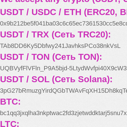
USDT / USDC / ETH (ERC20, B
0x9b212be5f041ba03c6c65ec7361530cc5e8c
USDT / TRX (Сеть TRC20):
TAb8DD6Ky5Dbfwy241JavhksPCo38nkVsL
USDT / TON (Сеть TON):
UQBVyfFlVFln_P9A5bjd-5LtydWvfpi40X9cW3
USDT / SOL (Сеть Solana):
3pG27bRmuzgYirdQGbTWAvFqXH15Dh8kqT
BTC:
bc1qq3jxqlha3nkptwac2fd3zjetwddktarj5snu7x
LTC: