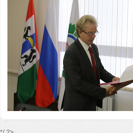
*/ ?>