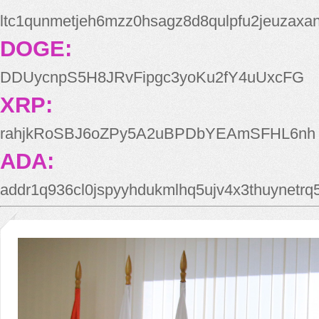
ltc1qunmetjeh6mzz0hsagz8d8qulpfu2jeuzaxa
DOGE:
DDUycnpS5H8JRvFipgc3yoKu2fY4uUxcFG
XRP:
rahjkRoSBJ6oZPy5A2uBPDbYEAmSFHL6nh
ADA:
addr1q936cl0jspyyhdukmlhq5ujv4x3thuynetr