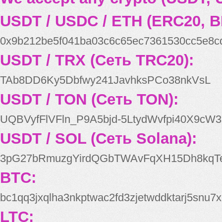
USDT / USDC / ETH (ERC20, B
0x9b212be5f041ba03c6c65ec7361530cc5e8c
USDT / TRX (Сеть TRC20):
TAb8DD6Ky5Dbfwy241JavhksPCo38nkVsL
USDT / TON (Сеть TON):
UQBVyfFlVFln_P9A5bjd-5LtydWvfpi40X9cW3
USDT / SOL (Сеть Solana):
3pG27bRmuzgYirdQGbTWAvFqXH15Dh8kqT
BTC:
bc1qq3jxqlha3nkptwac2fd3zjetwddktarj5snu7x
LTC: