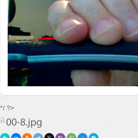
*/ ?>