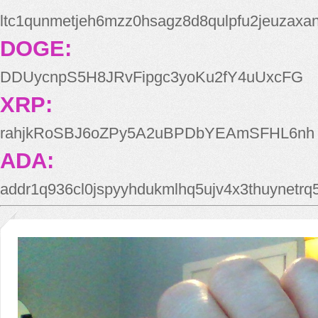
ltc1qunmetjeh6mzz0hsagz8d8qulpfu2jeuzaxa
DOGE:
DDUycnpS5H8JRvFipgc3yoKu2fY4uUxcFG
XRP:
rahjkRoSBJ6oZPy5A2uBPDbYEAmSFHL6nh
ADA:
addr1q936cl0jspyyhdukmlhq5ujv4x3thuynetr