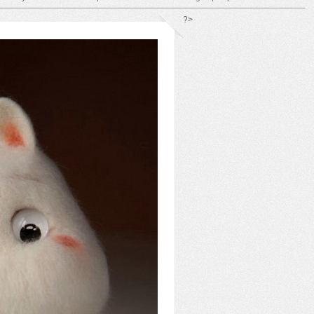
*/ ?>