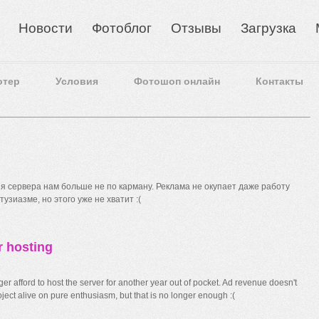
Новости
Фотоблог
Отзывы
Загрузка
отер
Условия
Фотошоп онлайн
Контакты
 сервера нам больше не по карману. Реклама не окупает даже работу
узиазме, но этого уже не хватит :(
r hosting
r afford to host the server for another year out of pocket. Ad revenue doesn't
ect alive on pure enthusiasm, but that is no longer enough :(