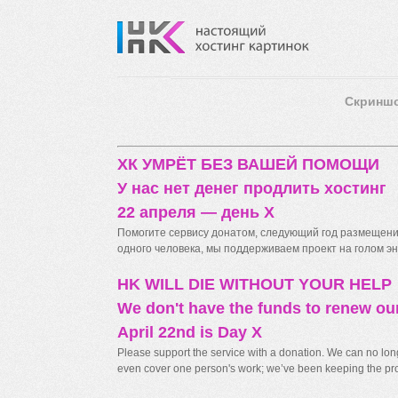
Скринш
ХК УМРЁТ БЕЗ ВАШЕЙ ПОМОЩИ
У нас нет денег продлить хостинг
22 апреля — день X
Помогите сервису донатом, следующий год размещения
одного человека, мы поддерживаем проект на голом энт
HK WILL DIE WITHOUT YOUR HELP
We don't have the funds to renew ou
April 22nd is Day X
Please support the service with a donation. We can no longe
even cover one person's work; we’ve been keeping the proj