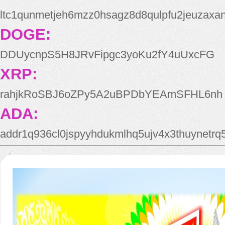
ltc1qunmetjeh6mzz0hsagz8d8qulpfu2jeuzaxa
DOGE:
DDUycnpS5H8JRvFipgc3yoKu2fY4uUxcFG
XRP:
rahjkRoSBJ6oZPy5A2uBPDbYEAmSFHL6nh
ADA:
addr1q936cl0jspyyhdukmlhq5ujv4x3thuynetr