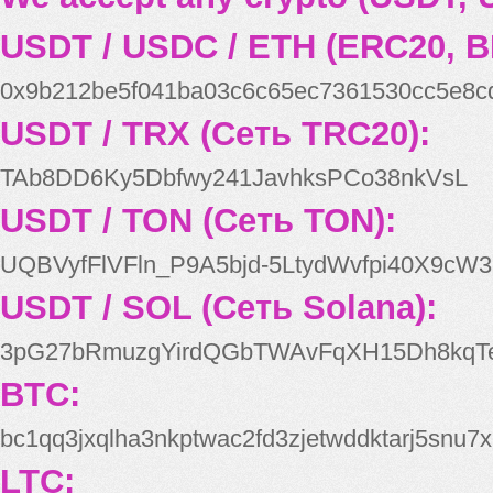
USDT / USDC / ETH (ERC20, B
0x9b212be5f041ba03c6c65ec7361530cc5e8c
USDT / TRX (Сеть TRC20):
TAb8DD6Ky5Dbfwy241JavhksPCo38nkVsL
USDT / TON (Сеть TON):
UQBVyfFlVFln_P9A5bjd-5LtydWvfpi40X9cW3
USDT / SOL (Сеть Solana):
3pG27bRmuzgYirdQGbTWAvFqXH15Dh8kqT
BTC:
bc1qq3jxqlha3nkptwac2fd3zjetwddktarj5snu7x
LTC: