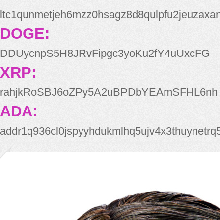
ltc1qunmetjeh6mzz0hsagz8d8qulpfu2jeuzaxa
DOGE:
DDUycnpS5H8JRvFipgc3yoKu2fY4uUxcFG
XRP:
rahjkRoSBJ6oZPy5A2uBPDbYEAmSFHL6nh
ADA:
addr1q936cl0jspyyhdukmlhq5ujv4x3thuynetr