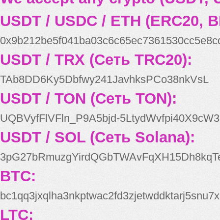
USDT / USDC / ETH (ERC20, B
0x9b212be5f041ba03c6c65ec7361530cc5e8c
USDT / TRX (Сеть TRC20):
TAb8DD6Ky5Dbfwy241JavhksPCo38nkVsL
USDT / TON (Сеть TON):
UQBVyfFlVFln_P9A5bjd-5LtydWvfpi40X9cW3
USDT / SOL (Сеть Solana):
3pG27bRmuzgYirdQGbTWAvFqXH15Dh8kqT
BTC:
bc1qq3jxqlha3nkptwac2fd3zjetwddktarj5snu7x
LTC: