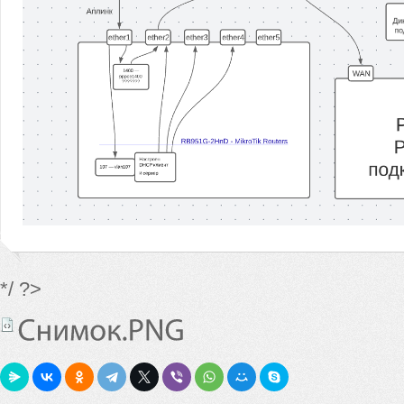
*/ ?>