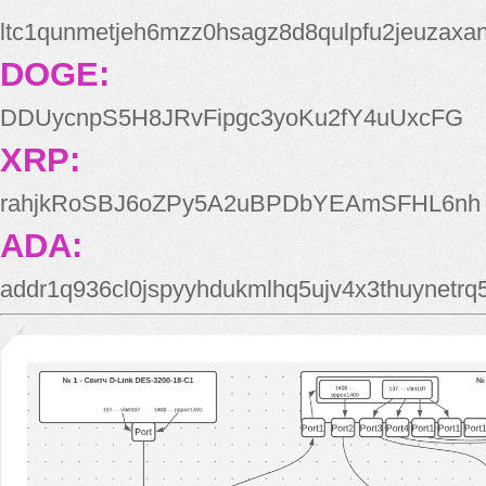
ltc1qunmetjeh6mzz0hsagz8d8qulpfu2jeuzaxa
DOGE:
DDUycnpS5H8JRvFipgc3yoKu2fY4uUxcFG
XRP:
rahjkRoSBJ6oZPy5A2uBPDbYEAmSFHL6nh
ADA:
addr1q936cl0jspyyhdukmlhq5ujv4x3thuynetr