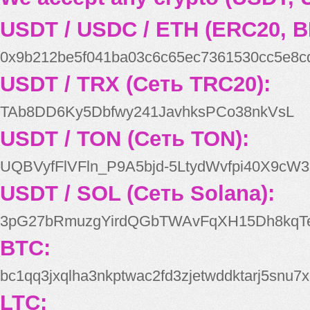
USDT / USDC / ETH (ERC20, B
0x9b212be5f041ba03c6c65ec7361530cc5e8c
USDT / TRX (Сеть TRC20):
TAb8DD6Ky5Dbfwy241JavhksPCo38nkVsL
USDT / TON (Сеть TON):
UQBVyfFlVFln_P9A5bjd-5LtydWvfpi40X9cW3
USDT / SOL (Сеть Solana):
3pG27bRmuzgYirdQGbTWAvFqXH15Dh8kqT
BTC:
bc1qq3jxqlha3nkptwac2fd3zjetwddktarj5snu7x
LTC: