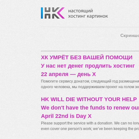
Скринш
ХК УМРЁТ БЕЗ ВАШЕЙ ПОМОЩИ
У нас нет денег продлить хостинг
22 апреля — день X
Помогите сервису донатом, следующий год размещения
одного человека, мы поддерживаем проект на голом энт
HK WILL DIE WITHOUT YOUR HELP
We don't have the funds to renew ou
April 22nd is Day X
Please support the service with a donation. We can no longe
even cover one person's work; we’ve been keeping the proj