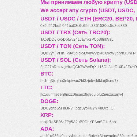
Мы принимаем любую крипту (USDT
We accept any crypto (USDT, USDC, B
USDT / USDC / ETH (ERC20, BEP20, 
0x9b212be5f041ba03c6c65ec7361530cc5e8cd839
USDT / TRX (Сеть TRC20):
TAb8DD6Ky5Dbfwy241JavhksPCo38nkVsL
USDT / TON (Сеть TON):
UQBVyfFlVFln_P9A5bjd-5LtydWvfpi40X9cW3bbrnX8hFPl
USDT / SOL (Сеть Solana):
3pG27bRmuzgYirdQGbTWAvFqXH15Dh8kqTeXBx3Z4YD
BTC:
bc1qq3jxqlha3nkptwac2fd3zjetwddktarj5snu7x
LTC:
ltc1qunmetjeh6mzz0hsagz8d8qulpfu2jeuzaxany4
DOGE:
DDUycnpS5H8JRvFipgc3yoKu2fY4uUxcFG
XRP:
rahjkRoSBJ6oZPy5A2uBPDbYEAmSFHL6nh
ADA:
addr1q936cl0jspyyhdukmlhq5ujv4x3thuynetrq53fkmxn6e