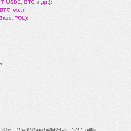
, USDC, BTC и др.):
TC, etc.):
Base, POL):
9
xfx98cyzhd85hwz82d7veqa6xa3lah2vkwhreh3x96rfgksqff5sp