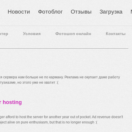
Новости
Фотоблог
Отзывы
Загрузка
отер
Условия
Фотошоп онлайн
Контакты
 сервера нам больше не по карману. Реклама не окупает даже работу
узиазме, но этого уже не хватит :(
r hosting
r afford to host the server for another year out of pocket. Ad revenue doesn't
ect alive on pure enthusiasm, but that is no longer enough :(