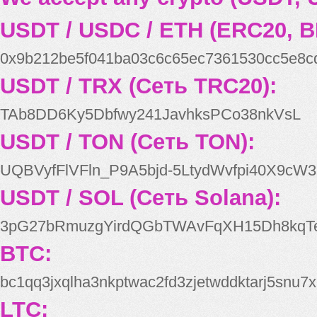
USDT / USDC / ETH (ERC20, B
0x9b212be5f041ba03c6c65ec7361530cc5e8c
USDT / TRX (Сеть TRC20):
TAb8DD6Ky5Dbfwy241JavhksPCo38nkVsL
USDT / TON (Сеть TON):
UQBVyfFlVFln_P9A5bjd-5LtydWvfpi40X9cW3
USDT / SOL (Сеть Solana):
3pG27bRmuzgYirdQGbTWAvFqXH15Dh8kqT
BTC:
bc1qq3jxqlha3nkptwac2fd3zjetwddktarj5snu7x
LTC: