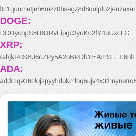
ltc1qunmetjeh6mzz0hsagz8d8qulpfu2jeuzaxa
DOGE:
DDUycnpS5H8JRvFipgc3yoKu2fY4uUxcFG
XRP:
rahjkRoSBJ6oZPy5A2uBPDbYEAmSFHL6nh
ADA:
addr1q936cl0jspyyhdukmlhq5ujv4x3thuynetr