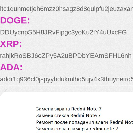
ltc1qunmetjeh6mzz0hsagz8d8qulpfu2jeuzaxa
DOGE:
DDUycnpS5H8JRvFipgc3yoKu2fY4uUxcFG
XRP:
rahjkRoSBJ6oZPy5A2uBPDbYEAmSFHL6nh
ADA:
addr1q936cl0jspyyhdukmlhq5ujv4x3thuynetr