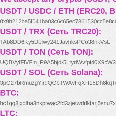
USDT / USDC / ETH (ERC20, B
0x9b212be5f041ba03c6c65ec7361530cc5e8c
USDT / TRX (Сеть TRC20):
TAb8DD6Ky5Dbfwy241JavhksPCo38nkVsL
USDT / TON (Сеть TON):
UQBVyfFlVFln_P9A5bjd-5LtydWvfpi40X9cW3
USDT / SOL (Сеть Solana):
3pG27bRmuzgYirdQGbTWAvFqXH15Dh8kqT
BTC:
bc1qq3jxqlha3nkptwac2fd3zjetwddktarj5snu7x
LTC: